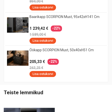
869,00 €
Lisa ostukorvi
Baarikapp SCORPION Must, 95x42xH141 Cm
1 239,42 €
-22%
1 589,00 €
Lisa ostukorvi
Öökapp SCORPION Must, 50x40xH51 Cm
205,33 €
-22%
263,25 €
Lisa ostukorvi
Teiste lemmikud