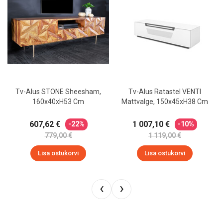
Tv-Alus STONE Sheesham,
Tv-Alus Ratastel VENTI
160x40xH53 Cm
Mattvalge, 150x45xH38 Cm
607,62 €
1 007,10 €
-22%
-10%
779,00 €
1 119,00 €
Lisa ostukorvi
Lisa ostukorvi
‹
›