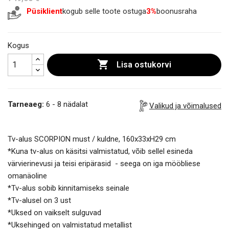
Püsiklient
kogub selle toote ostuga
3%
boonusraha
Kogus

Lisa ostukorvi
Tarneaeg:
6 - 8 nädalat
Valikud ja võimalused
Tv-alus SCORPION must / kuldne, 160x33xH29 cm
*Kuna tv-alus on käsitsi valmistatud, võib sellel esineda
värvierinevusi ja teisi eripärasid - seega on iga mööbliese
omanäoline
*Tv-alus sobib kinnitamiseks seinale
*Tv-alusel on 3 ust
*Uksed on vaikselt sulguvad
*Uksehinged on valmistatud metallist