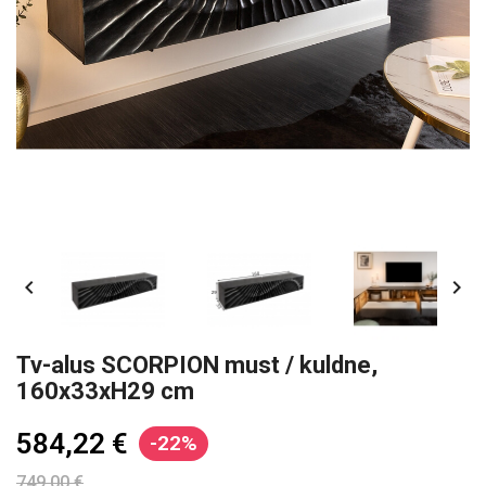


Tv-alus SCORPION must / kuldne,
160x33xH29 cm
584,22 €
-22%
749,00 €