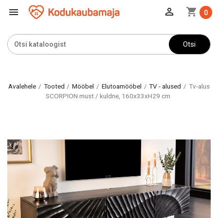

shopping_cart

0
Otsi
Avalehele
Tooted
Mööbel
Elutoamööbel
TV - alused
Tv-alus
SCORPION must / kuldne, 160x33xH29 cm