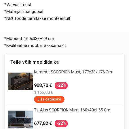
*Värvus: must
*Materjal: mangopuit
*NB! Toode tarnitakse monteeritult
*Mõõdud: 160x33xH29 cm
*Kvaliteetne mööbel Saksamaalt
Teile võib meeldida ka
Kummut SCORPION Must, 177x38xH76 Cm
908,70 €
-22%
1 165,00 €
Lisa ostukorvi
Tv-Alus SCORPION Must, 160x40xH65 Cm
677,82 €
-22%