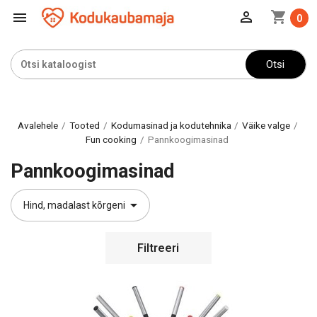

shopping_cart

0
Otsi
Avalehele
Tooted
Kodumasinad ja kodutehnika
Väike valge
Fun cooking
Pannkoogimasinad
Pannkoogimasinad

Hind, madalast kõrgeni
Filtreeri