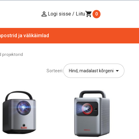

shopping_cart
Logi sisse / Liitu
0
ostrid ja välikäimlad
 projektorid

Sorteeri:
Hind, madalast kõrgeni