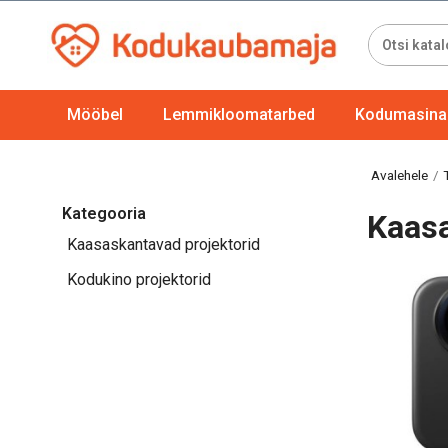
Mööbel
Lemmikloomatarbed
Kodumasinad
Avalehele
Kategooria
Kaasa
Kaasaskantavad projektorid
Kodukino projektorid