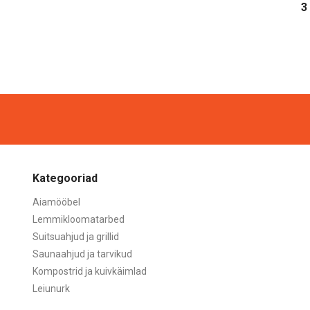
3
Kategooriad
Aiamööbel
Lemmikloomatarbed
Suitsuahjud ja grillid
Saunaahjud ja tarvikud
Kompostrid ja kuivkäimlad
Leiunurk