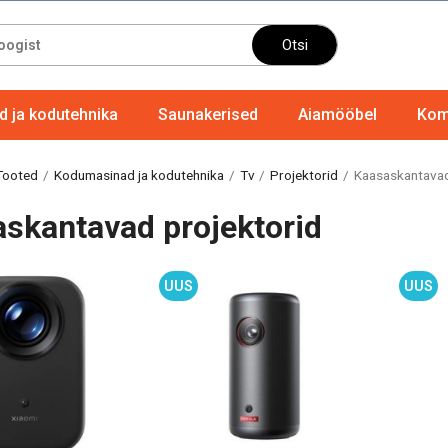
Otsi
 ja kodutehnika
Saunakerised
Aiamööbel
Komp
Tooted
Kodumasinad ja kodutehnika
Tv
Projektorid
Kaasaskantavad
skantavad projektorid
UUS
UUS